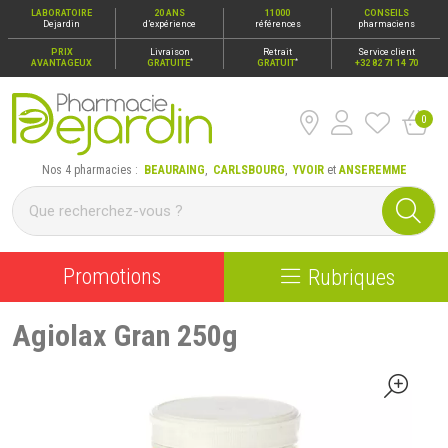
LABORATOIRE
20 ANS
11000
CONSEILS
Dejardin
d’expérience
références
pharmaciens
PRIX
Livraison
Retrait
Service client
*
*
AVANTAGEUX
GRATUITE
GRATUIT
+32 82 71 14 70
0
Pharmacie Dejardin Nos 4 pharmacies : Beauraing, Carlsbour
Nos 4 pharmacies :
BEAURAING
,
CARLSBOURG
,
YVOIR
et
ANSEREMME
Promotions
Rubriques
Agiolax Gran 250g