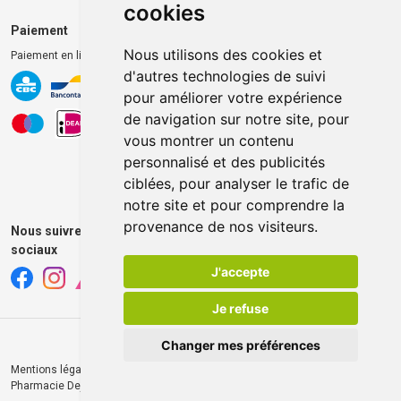
cookies
Paiement
Livraison et retrait
Nous utilisons des cookies et
Paiement en ligne 100% sécurisé
Livraison chez vous
d'autres technologies de suivi
Livraison dans un Point
pour améliorer votre expérience
d’enlèvement
de navigation sur notre site, pour
Retrait dans la pharmacie
vous montrer un contenu
Retrait en casiers extérieurs
personnalisé et des publicités
ciblées, pour analyser le trafic de
notre site et pour comprendre la
provenance de nos visiteurs.
Nous suivre sur les réseaux
sociaux
J'accepte
Je refuse
Changer mes préférences
Mentions légales
CGV
Données personnelles
Cookies
© 2026
Pharmacie Dejardin
Tous droits réservés
Apotekisto