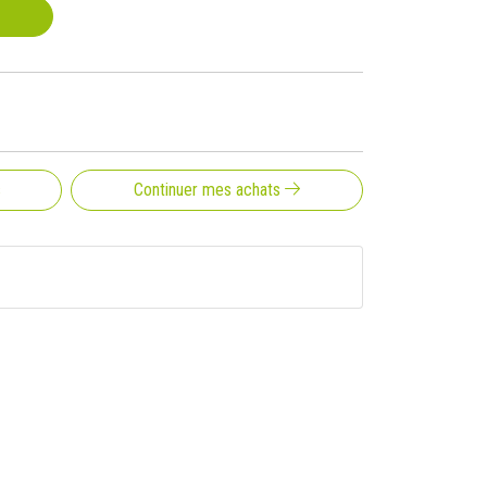
s
Continuer mes achats