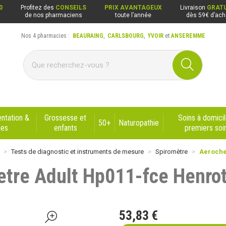
0
Profitez des
CONSEILS
PRIX AVANTAGEUX
Livraison
GRATU
de nos pharmaciens
toute l’année
dès 59€ d’ach
Nos 4 pharmacies :
BEAURAING
,
CARLSBOURG
,
YVOIR
et
ANSEREMME
ng, Carlsbourg, Yvoir, Anseremme
ntation &
Grossesse et
Soins à domicil
50+
Naturopathie
nes
enfants
premiers soi
Tests de diagnostic et instruments de mesure
Spiromètre
Aeroche
tre Adult Hp011-fce Henro
53
,
83
€