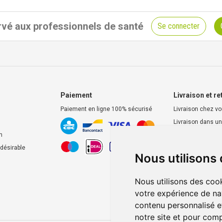
vé aux professionnels de santé
Se connecter
Paiement
Livraison et re
Paiement en ligne 100% sécurisé
Livraison chez v
Livraison dans un
d’enlèvement
n
Retrait dans la p
ndésirable
Nous utilisons
Retrait en casier
Nous utilisons des cook
votre expérience de na
contenu personnalisé et
notre site et pour com