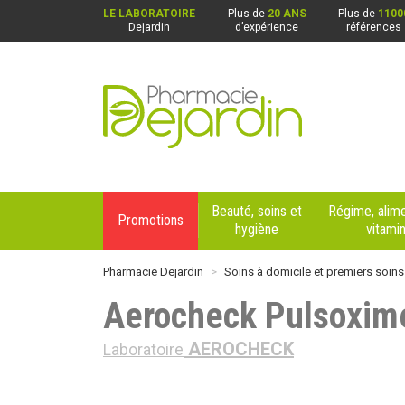
LE LABORATOIRE
Plus de
20 ANS
Plus de
1100
Dejardin
d’expérience
références
Pharmacie Dejardin Nos 4 pharmacies : Beaurai
Beauté, soins et
Régime, alime
Promotions
hygiène
vitami
Pharmacie Dejardin
Soins à domicile et premiers soins
Aerocheck Pulsoxime
AEROCHECK
Laboratoire