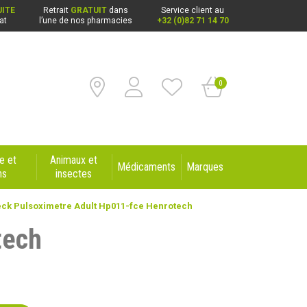
ITE
Retrait
GRATUIT
dans
Service client au
at
l’une de nos pharmacies
+32 (0)82 71 14 70
0
e et
Animaux et
Médicaments
Marques
ns
insectes
ck Pulsoximetre Adult Hp011-fce Henrotech
tech