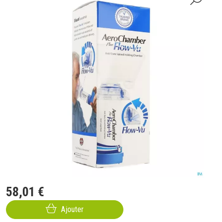
58
,
01
€
Ajouter