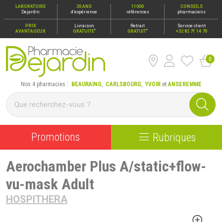
LABORATOIRE
20 ANS
11000
CONSEILS
Dejardin
d’expérience
références
pharmaciens
PRIX
Livraison
Retrait
Service client
*
*
AVANTAGEUX
GRATUITE
GRATUIT
+32 82 71 14 70
0
Pharmacie Dejardin Nos 4 pharmacies : Beauraing, Carlsbour
Nos 4 pharmacies :
BEAURAING
,
CARLSBOURG
,
YVOIR
et
ANSEREMME
Promotions
Rubriques
Aerochamber Plus A/static+flow-
vu-mask Adult
HOSPITHERA