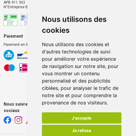
APB 911 302
N°Entreprise BE0446.901.764
Nous utilisons des
cookies
Paiement
Livraison et retrait
Nous utilisons des cookies et
Paiement en ligne 100% sécurisé
Livraison chez vous
d'autres technologies de suivi
Livraison dans un Point
pour améliorer votre expérience
d’enlèvement
de navigation sur notre site, pour
Retrait dans la pharmacie
vous montrer un contenu
Retrait en casiers extérieurs
personnalisé et des publicités
ciblées, pour analyser le trafic de
notre site et pour comprendre la
provenance de nos visiteurs.
Nous suivre sur les réseaux
sociaux
J'accepte
Je refuse