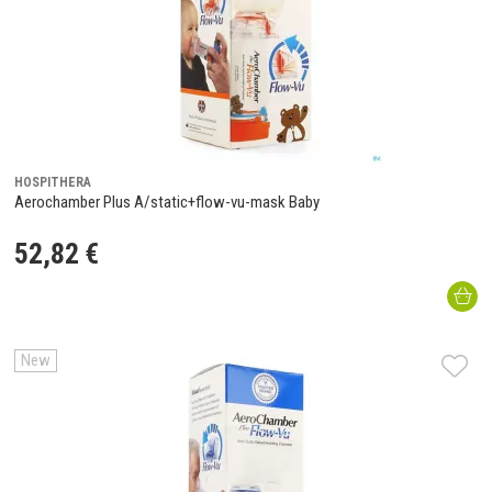
HOSPITHERA
Aerochamber Plus A/static+flow-vu-mask Baby
52
,
82
€
New