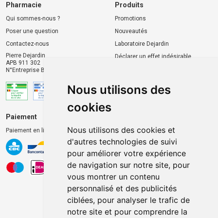
Pharmacie
Produits
Qui sommes-nous ?
Promotions
Poser une question
Nouveautés
Contactez-nous
Laboratoire Dejardin
Pierre Dejardin
Déclarer un effet indésirable
APB 911 302
N°Entreprise BE0446.901.764
Nous utilisons des
cookies
Paiement
Livraison et retrait
Nous utilisons des cookies et
Paiement en ligne 100% sécurisé
Livraison chez vous
d'autres technologies de suivi
Livraison dans un Point
pour améliorer votre expérience
d’enlèvement
de navigation sur notre site, pour
Retrait dans la pharmacie
vous montrer un contenu
Retrait en casiers extérieurs
personnalisé et des publicités
ciblées, pour analyser le trafic de
notre site et pour comprendre la