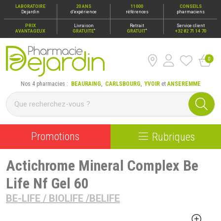
LABORATOIRE
20 ANS
11000
CONSEILS
Dejardin
d’expérience
références
pharmaciens
PRIX
Livraison
Retrait
Service client
*
*
AVANTAGEUX
GRATUITE
GRATUIT
+32 82 71 14 70
0
Pharmacie Dejardin Nos 4 pharmacies : Beauraing, Carlsbour
Nos 4 pharmacies :
BEAURAING
,
CARLSBOURG
,
YVOIR
et
ANSEREMME
Promotions
Rubriques
Actichrome Mineral Complex Be
Life Nf Gel 60
BE-LIFE / BIOLIFE /BELIFE