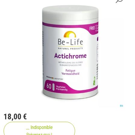
18
,
00
€
Indisponible
Prévenez-moi !