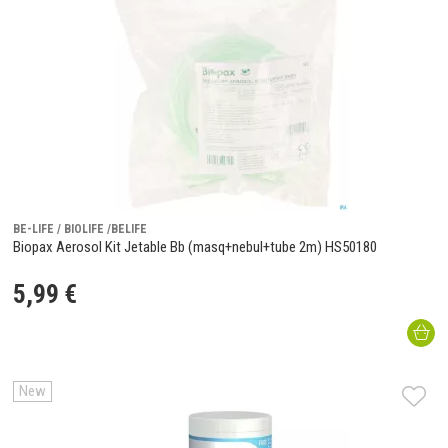
BE-LIFE / BIOLIFE /BELIFE
Biopax Aerosol Kit Jetable Bb (masq+nebul+tube 2m) HS50180
5
,
99
€
New