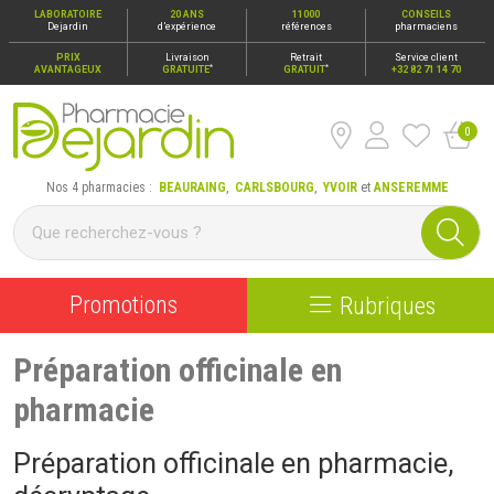
LABORATOIRE
20 ANS
11000
CONSEILS
Dejardin
d’expérience
références
pharmaciens
PRIX
Livraison
Retrait
Service client
*
*
AVANTAGEUX
GRATUITE
GRATUIT
+32 82 71 14 70
0
Pharmacie Dejardin Nos 4 pharmacies : Beauraing, Carlsbour
Nos 4 pharmacies :
BEAURAING
,
CARLSBOURG
,
YVOIR
et
ANSEREMME
Promotions
Rubriques
Préparation officinale en
pharmacie
Préparation officinale en pharmacie,