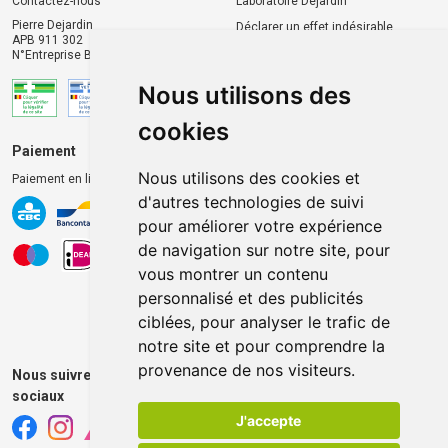
Contactez-nous
Laboratoire Dejardin
Pierre Dejardin
Déclarer un effet indésirable
APB 911 302
N°Entreprise BE0446.901.764
Nous utilisons des
cookies
Paiement
Livraison et retrait
Nous utilisons des cookies et
Paiement en ligne 100% sécurisé
Livraison chez vous
d'autres technologies de suivi
Livraison dans un Point
pour améliorer votre expérience
d’enlèvement
de navigation sur notre site, pour
Retrait dans la pharmacie
vous montrer un contenu
Retrait en casiers extérieurs
personnalisé et des publicités
ciblées, pour analyser le trafic de
notre site et pour comprendre la
provenance de nos visiteurs.
Nous suivre sur les réseaux
sociaux
J'accepte