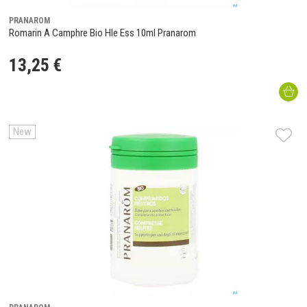
PRANAROM
Romarin A Camphre Bio Hle Ess 10ml Pranarom
13
,
25
€
New