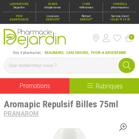
LABORATOIRE
20 ANS
11000
CONSEILS
Dejardin
d’expérience
références
pharmaciens
PRIX
Livraison
Retrait
Service client
*
*
AVANTAGEUX
GRATUITE
GRATUIT
+32 82 71 14 70
0
Pharmacie Dejardin Nos 4 pharmacies : Beauraing, Carlsbour
Nos 4 pharmacies :
BEAURAING
,
CARLSBOURG
,
YVOIR
et
ANSEREMME
Promotions
Rubriques
Aromapic Repulsif Billes 75ml
PRANAROM