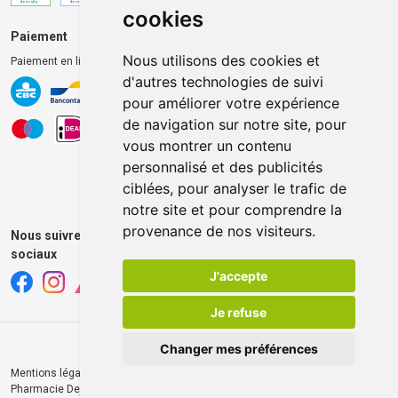
cookies
Paiement
Livraison et retrait
Nous utilisons des cookies et
Paiement en ligne 100% sécurisé
Livraison chez vous
d'autres technologies de suivi
Livraison dans un Point
pour améliorer votre expérience
d’enlèvement
de navigation sur notre site, pour
Retrait dans la pharmacie
vous montrer un contenu
Retrait en casiers extérieurs
personnalisé et des publicités
ciblées, pour analyser le trafic de
notre site et pour comprendre la
provenance de nos visiteurs.
Nous suivre sur les réseaux
sociaux
J'accepte
Je refuse
Changer mes préférences
Mentions légales
CGV
Données personnelles
Cookies
© 2026
Pharmacie Dejardin
Tous droits réservés
Apotekisto