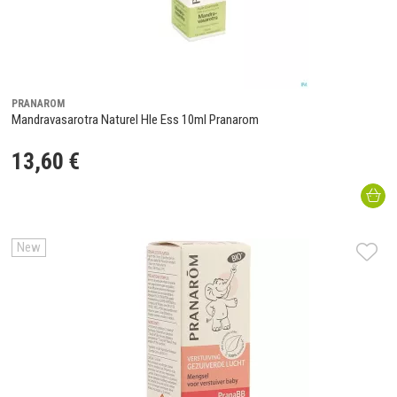
PRANAROM
Mandravasarotra Naturel Hle Ess 10ml Pranarom
13
,
60
€
New