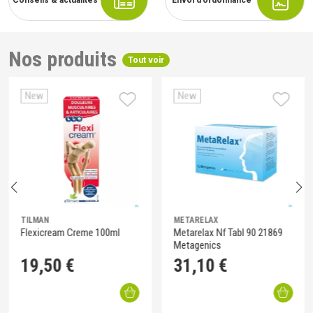
Conseils & actualités
Envoi d’ordonnance
Nos produits
Tout voir
New
New
TILMAN
METARELAX
Flexicream Creme 100ml
Metarelax Nf Tabl 90 21869
Metagenics
19
,
50
€
31
,
10
€