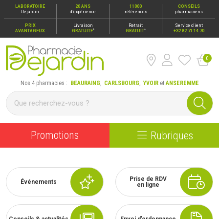
LABORATOIRE
20 ANS
11000
CONSEILS
Dejardin
d’expérience
références
pharmaciens
PRIX
Livraison
Retrait
Service client
*
*
AVANTAGEUX
GRATUITE
GRATUIT
+32 82 71 14 70
0
Pharmacie Dejardin Nos 4 pharmacies : Beauraing, Carlsbour
Nos 4 pharmacies :
BEAURAING
,
CARLSBOURG
,
YVOIR
et
ANSEREMME
Promotions
Rubriques
Prise de RDV
Événements
en ligne