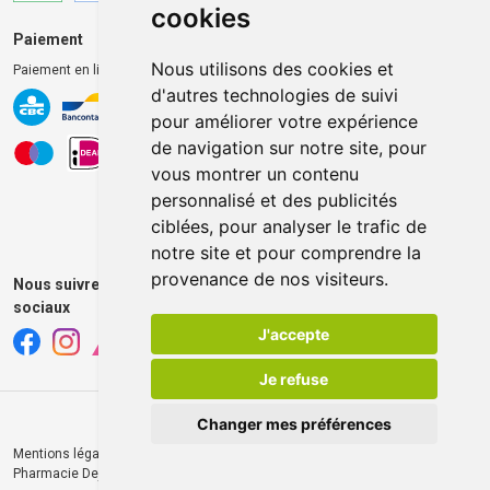
cookies
Paiement
Livraison et retrait
Nous utilisons des cookies et
Paiement en ligne 100% sécurisé
Livraison chez vous
d'autres technologies de suivi
Livraison dans un Point
d’enlèvement
pour améliorer votre expérience
de navigation sur notre site, pour
Retrait dans la pharmacie
vous montrer un contenu
Retrait en casiers extérieurs
personnalisé et des publicités
ciblées, pour analyser le trafic de
notre site et pour comprendre la
provenance de nos visiteurs.
Nous suivre sur les réseaux
sociaux
J'accepte
Je refuse
Changer mes préférences
Mentions légales
CGV
Données personnelles
Cookies
© 2026
Pharmacie Dejardin
Tous droits réservés
Apotekisto